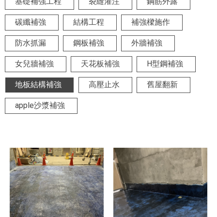
基礎補強工程
裂縫灌注
鋼筋外露
碳纖補強
結構工程
補強樑施作
防水抓漏
鋼板補強
外牆補強
女兒牆補強
天花板補強
H型鋼補強
地板結構補強
高壓止水
舊屋翻新
apple沙漿補強