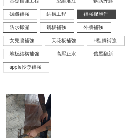
基礎補強工程
裂縫灌注
鋼筋外露
碳纖補強
結構工程
補強樑施作
防水抓漏
鋼板補強
外牆補強
女兒牆補強
天花板補強
H型鋼補強
地板結構補強
高壓止水
舊屋翻新
apple沙漿補強