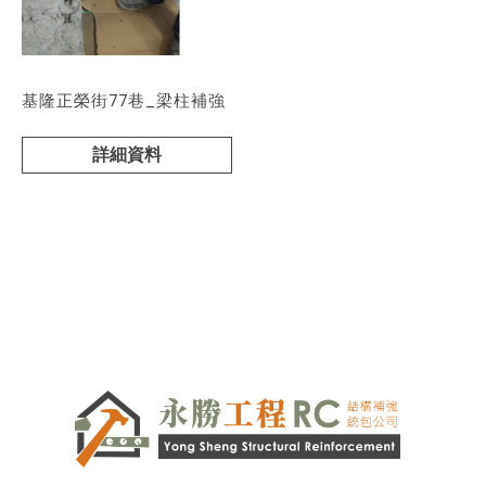
基隆正榮街77巷_梁柱補強
詳細資料