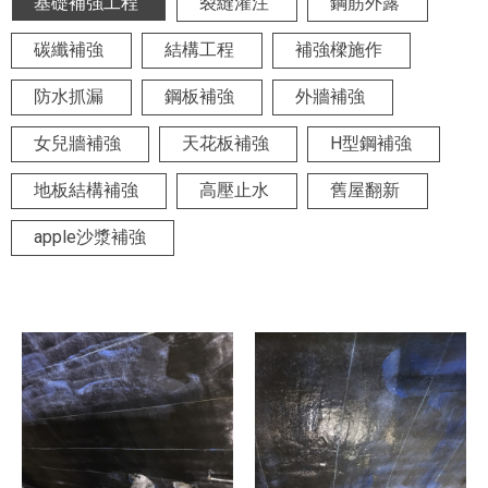
基礎補強工程
裂縫灌注
鋼筋外露
碳纖補強
結構工程
補強樑施作
防水抓漏
鋼板補強
外牆補強
女兒牆補強
天花板補強
H型鋼補強
地板結構補強
高壓止水
舊屋翻新
apple沙漿補強