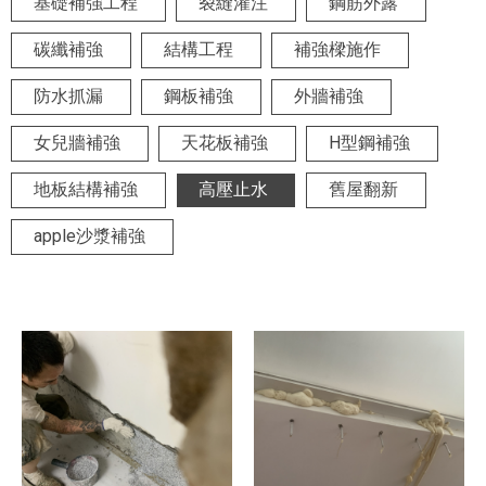
基礎補強工程
裂縫灌注
鋼筋外露
碳纖補強
結構工程
補強樑施作
防水抓漏
鋼板補強
外牆補強
女兒牆補強
天花板補強
H型鋼補強
地板結構補強
高壓止水
舊屋翻新
apple沙漿補強