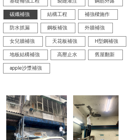
基礎補強工程
裂縫灌注
鋼筋外露
碳纖補強
結構工程
補強樑施作
防水抓漏
鋼板補強
外牆補強
女兒牆補強
天花板補強
H型鋼補強
地板結構補強
高壓止水
舊屋翻新
apple沙漿補強