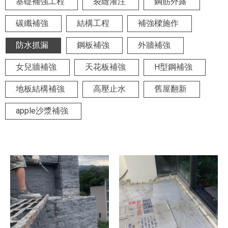
基礎補強工程
裂縫灌注
鋼筋外露
碳纖補強
結構工程
補強樑施作
防水抓漏
鋼板補強
外牆補強
女兒牆補強
天花板補強
H型鋼補強
地板結構補強
高壓止水
舊屋翻新
apple沙漿補強