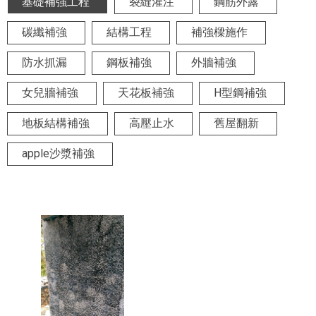
基礎補強工程
裂縫灌注
鋼筋外露
碳纖補強
結構工程
補強樑施作
防水抓漏
鋼板補強
外牆補強
女兒牆補強
天花板補強
H型鋼補強
地板結構補強
高壓止水
舊屋翻新
apple沙漿補強