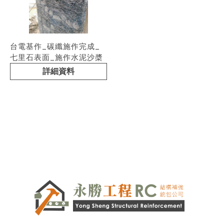
台電基作_碳纖施作完成_
七里石表面_施作水泥沙槳
詳細資料