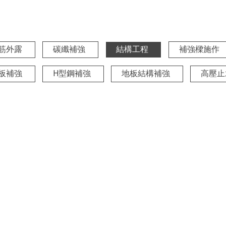
筋外露
碳纖補強
結構工程
補強樑施作
板補強
H型鋼補強
地板結構補強
高壓止