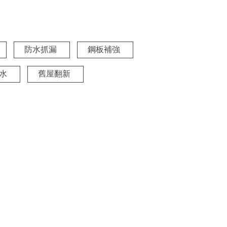
防水抓漏
鋼板補強
水
舊屋翻新