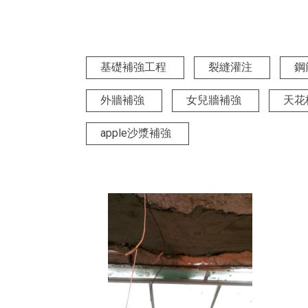
基礎補強工程
裂縫灌注
鋼
外牆補強
女兒牆補強
天花
apple沙漿補強