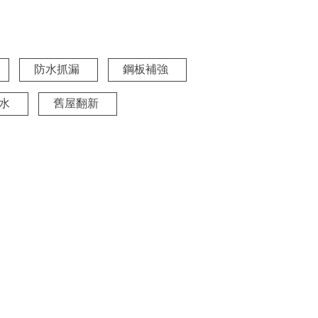
防水抓漏
鋼板補強
水
舊屋翻新