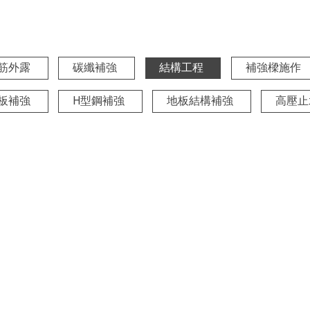
筋外露
碳纖補強
結構工程
補強樑施作
板補強
H型鋼補強
地板結構補強
高壓止